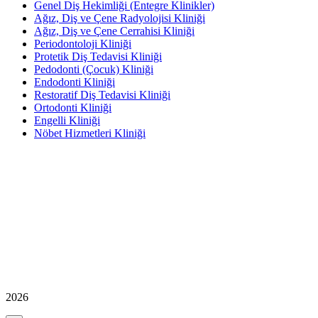
Genel Diş Hekimliği (Entegre Klinikler)
Ağız, Diş ve Çene Radyolojisi Kliniği
Ağız, Diş ve Çene Cerrahisi Kliniği
Periodontoloji Kliniği
Protetik Diş Tedavisi Kliniği
Pedodonti (Çocuk) Kliniği
Endodonti Kliniği
Restoratif Diş Tedavisi Kliniği
Ortodonti Kliniği
Engelli Kliniği
Nöbet Hizmetleri Kliniği
2026