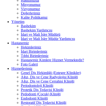
Hakkımızda
Misyonumuz
Vizyonumuz
Değerlerimiz
Kalite Politikamız
Yönetim
Başhekim
Başhekim Yardımcısı
İdari ve Mali İşler Müdürü
İdari ve Mali İşler Müdür Yardımcısı
Hastanemiz
Hekimlerimiz
İdari Birimlerimiz
Tıbbi Birimlerimiz
Hastanemiz Kimlere Hizmet Vermektedir?
Foto Galeri
Hizmetlerimiz
Genel Diş Hekimliği (Entegre Klinikler)
Ağız, Diş ve Çene Radyolojisi Kliniği
Ağız, Diş ve Çene Cerrahisi Kliniği
Periodontoloji Kliniği
Protetik Diş Tedavisi Kliniği
Pedodonti (Çocuk) Kliniği
Endodonti Kliniği
Restoratif Diş Tedavisi Kliniği